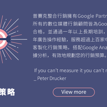
普賽克整合行銷
擁有Google Par
所有的數位媒體行銷顧問皆為Goog
合格，並通過一年以上長期培訓，
年廣告操作經驗，服務超過上百家
客製化行銷策略，搭配Google Anal
據分析，有效地規劃您的行銷預算
​ If you can’t measure it you can’t
_ Peter Drucker
策略