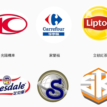
光陽機車
家樂福
​立頓紅