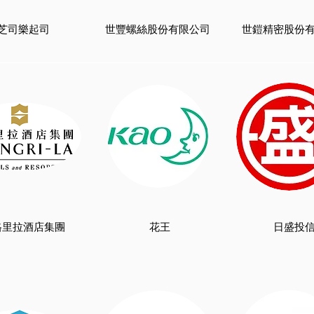
芝司樂起司
世豐螺絲股份有限公司
世鎧精密股份
格里拉酒店集團
​花王
日盛投