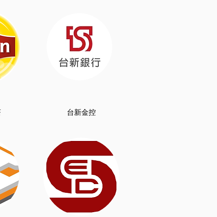
茶
台新金控