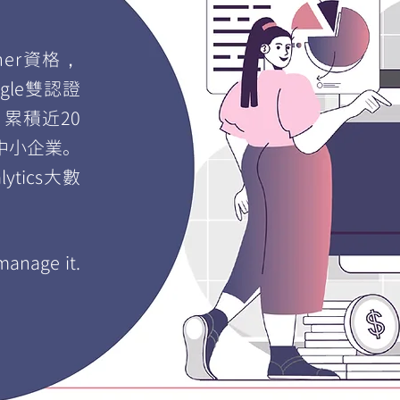
tner資格
，
le雙認證
累積近20
中小企業。
ytics大數
。
 manage it.