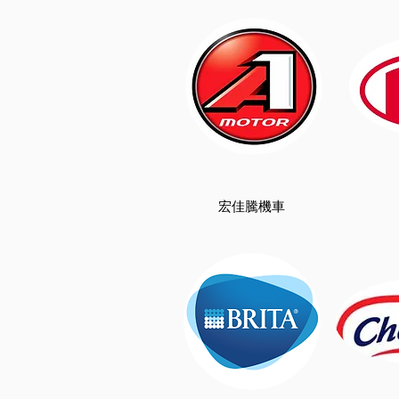
宏佳騰機車