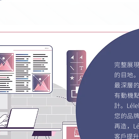
完整展
的目地
最深層
有動機點
計。Lé
您的品
再造，L
客戶提升