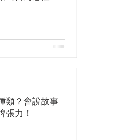
種類？會說故事
牌張力！