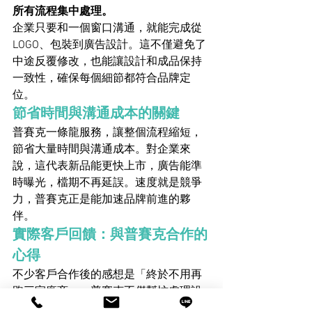
所有流程集中處理。
企業只要和一個窗口溝通，就能完成從 
LOGO、包裝到廣告設計。這不僅避免了
中途反覆修改，也能讓設計和成品保持
一致性，確保每個細節都符合品牌定
位。
節省時間與溝通成本的關鍵
普賽克一條龍服務，讓整個流程縮短，
節省大量時間與溝通成本。對企業來
說，這代表新品能更快上市，廣告能準
時曝光，檔期不再延誤。速度就是競爭
力，普賽克正是能加速品牌前進的夥
伴。
實際客戶回饋：與普賽克合作的
心得
不少客戶合作後的感想是「終於不用再
跑三家廠商」。普賽克不僅幫忙處理設
計，還會主動提供行銷建議，提醒哪些