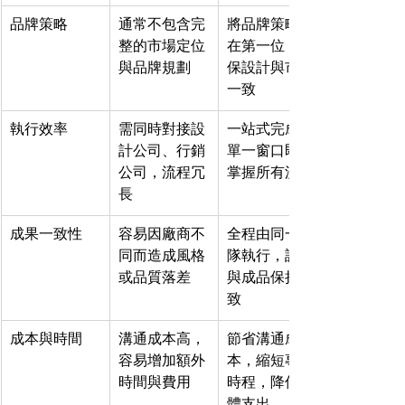
品牌策略
通常不包含完
將品牌策略放
整的市場定位
在第一位，確
與品牌規劃
保設計與市場
一致
執行效率
需同時對接設
一站式完成，
計公司、行銷
單一窗口即可
公司，流程冗
掌握所有流程
長
成果一致性
容易因廠商不
全程由同一團
同而造成風格
隊執行，設計
或品質落差
與成品保持一
致
成本與時間
溝通成本高，
節省溝通成
容易增加額外
本，縮短專案
時間與費用
時程，降低整