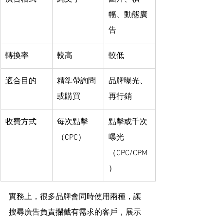
幅、動態廣
告
轉換率
較高
較低
適合目的
精準帶詢問
品牌曝光、
或購買
再行銷
收費方式
每次點擊
點擊或千次
（CPC）
曝光
（CPC/CPM
）
實務上，很多品牌會同時使用兩種，讓
搜尋廣告負責攔截有需求的客戶，展示