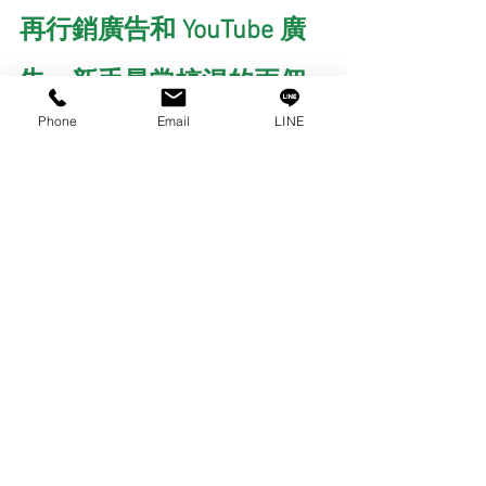
再行銷廣告和 YouTube 廣
告，新手最常搞混的兩個
Phone
Email
LINE
問題
Google 廣告再行銷是什麼？怎麼
用？
再行銷廣告（Remarketing）
不是獨立的
廣告類型，而是一種「投放策略」，可
以套用在展示廣告或影片廣告上。簡單
說，就是對「曾經造訪你網站但沒有成
交」的人，再次投放廣告。這群人已對
你有初步認識，轉換成本通常比完全陌
生的新客低。