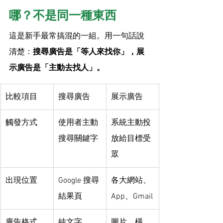
哪？不是同一種東西
這是新手最常搞混的一組。用一句話說
清楚：
搜尋廣告是「等人來找你」，展
示廣告是「主動去找人」。
比較項目
搜尋廣告
展示廣告
觸發方式
使用者主動
系統主動投
搜尋關鍵字
放給目標受
眾
出現位置
Google 搜尋
各大網站、
結果頁
App、Gmail
廣告格式
純文字
圖片、橫