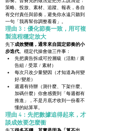
節奏。普賽克的做法是把分工說清楚：
策略、投放、素材、追蹤、報表，各自
有交付責任與節奏，避免你永遠只聽到
一句「我再幫你調整看看」。
理由 3：優化節奏一致，用可複
製流程穩定放大
先下
成效變穩，通常來自固定節奏的小
步迭代
。穩定代操會做三件事：
先把廣告拆成可控層級（活動 / 廣
告組 / 受眾 / 素材）
每次只改少量變因（才知道為何變
好/變差）
週週有待辦（測什麼、下架什麼、
加碼什麼）你會感覺到「每週都有
推進」，不是月底才收到一份看不
懂的結算單。
理由 4：先把數據追得起來，才
談成效要怎麼衝
先下
很多不穩，其實是因為「算不出