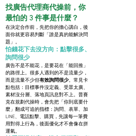
找廣告代理商代操前，你
最怕的 3 件事是什麼？
在決定合作前，先把你的擔心講白，後
面你就更容易判斷「誰是真的能解決問
題」。
怕錢花下去沒方向：點擊很多、
詢問很少
廣告不是不能花，是要花在「能回推」
的路徑上。很多人遇到的不是流量少，
而是流量不少但
有效詢問很少
。常見卡
點包括：目標事件沒定義、受眾太廣、
素材沒分層、落地頁訊息對不上。普賽
克在規劃代操時，會先把「你到底要什
麼」翻成可追的指標：詢問、表單、加 
LINE、電話點擊、購買，先讓每一筆費
用對得上行為，後面優化才不會像在拼
運氣。