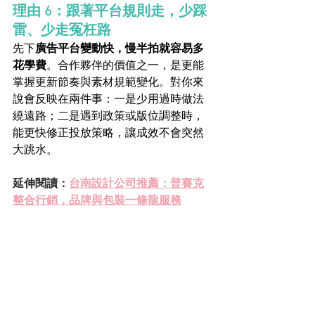
理由 6：跟著平台規則走，少踩
雷、少走冤枉路
先下
廣告平台變動快，慢半拍就容易多
花學費
。合作夥伴的價值之一，是更能
掌握更新節奏與素材規範變化。對你來
說會反映在兩件事：一是少用過時做法
繞遠路；二是遇到政策或版位調整時，
能更快修正投放策略，讓成效不會突然
大跳水。
延伸閱讀：
台南設計公司推薦：普賽克
整合行銷，品牌與包裝一條龍服務