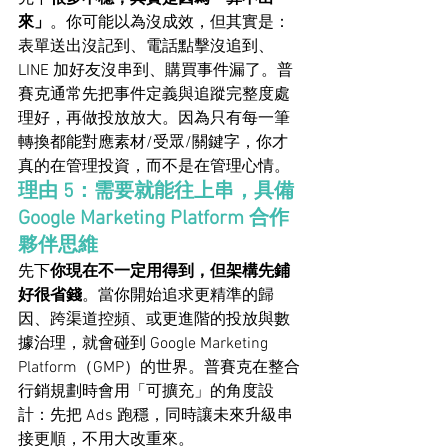
來」
。你可能以為沒成效，但其實是：
表單送出沒記到、電話點擊沒追到、
LINE 加好友沒串到、購買事件漏了。普
賽克通常先把事件定義與追蹤完整度處
理好，再做投放放大。因為只有每一筆
轉換都能對應素材/受眾/關鍵字，你才
真的在管理投資，而不是在管理心情。
理由 5：需要就能往上串，具備 
Google Marketing Platform 合作
夥伴思維
先下
你現在不一定用得到，但架構先鋪
好很省錢
。當你開始追求更精準的歸
因、跨渠道控頻、或更進階的投放與數
據治理，就會碰到 Google Marketing 
Platform（GMP）的世界。普賽克在整合
行銷規劃時會用「可擴充」的角度設
計：先把 Ads 跑穩，同時讓未來升級串
接更順，不用大改重來。