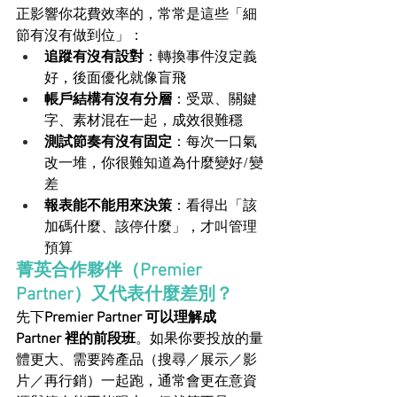
正影響你花費效率的，常常是這些「細
節有沒有做到位」：
追蹤有沒有設對
：轉換事件沒定義
好，後面優化就像盲飛
帳戶結構有沒有分層
：受眾、關鍵
字、素材混在一起，成效很難穩
測試節奏有沒有固定
：每次一口氣
改一堆，你很難知道為什麼變好/變
差
報表能不能用來決策
：看得出「該
加碼什麼、該停什麼」，才叫管理
預算
菁英合作夥伴（Premier 
Partner）又代表什麼差別？
先下
Premier Partner 可以理解成 
Partner 裡的前段班
。如果你要投放的量
體更大、需要跨產品（搜尋／展示／影
片／再行銷）一起跑，通常會更在意資