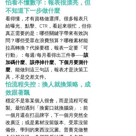
怕看不懂數字：報表很漂亮，但
不知道下一步做什麼
看得懂，才有資格做選擇。很多報表只
給曝光、點擊、CTR，看起來很忙，但你
真正需要的是：哪些關鍵字帶來有效詢
問？哪些受眾在浪費預算？哪種素材能
拉高轉換？代操要穩，報表一定要「可
行動」：每週/每月看得出三件事——
該
加碼什麼、該停掉什麼、下個月要測什
麼
。能做到這三句話，報表才是決策工
具，不是交差文件。
怕流程失控：換人就換策略，成
效跟著飄
穩定不是靠某個人很會，而是流程可複
製。最怕遇到「換窗口就換腦袋」：前
一個月還在打品牌字，下一個月突然全
改廣泛；或是素材沒留版本、受眾沒留
備份、學到的東西沒沉澱。普賽克做整