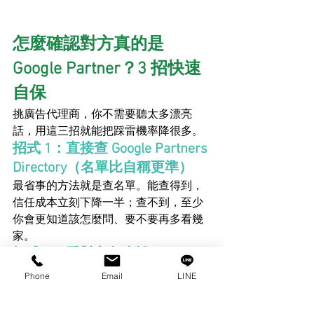
怎麼確認對方真的是 
Google Partner？3 招快速
自保
挑廣告代理商，你不需要聽太多漂亮
話，用這三招就能把踩雷機率降很多。
招式 1：直接查 Google Partners 
Directory（名單比自稱更準）
最省事的方法就是查名單。能查得到，
信任成本立刻下降一半；查不到，至少
你會更知道該怎麼問、要不要再多看幾
家。
招式 2：看對方怎麼說 Partner / 
Premier：用詞越精準越可信
Phone
Email
LINE
能清楚分辨 Partner、Premier Partner、
內容發布夥伴、Google Marketing 