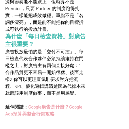
源與節奏能不能跟上；但就算不是 
Premier，只要 Partner 的制度跑得扎
實，一樣能把成效做穩。重點不是「名
詞多漂亮」，而是能不能把你的目標拆
成可執行的投放計畫。
為什麼「每日檢查資格」對廣告
主很重要？
廣告投放最怕的是「交付不可控」。每
日檢查代表合作夥伴必須持續維持在門
檻之上，對廣告主有兩個直接好處：1.
合作品質更不容易一開始很猛、後面走
樣2.你可以更理直氣壯要求對方把流
程、KPI、優化邏輯講清楚因為代操本來
就應該用制度做事，而不是用感覺。
延伸閱讀：
Google廣告是什麼？Google 
Ads預算與整合行銷攻略