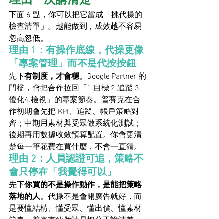
理由一次講清楚
下面 6 點，你可以把它當成「挑代操的
檢查清單」。越能做到，成效越不容易
忽高忽低。
理由 1：有操作底線，代操更像
「專案管理」而不是代按按鈕
先下
有制度，才會穩
。Google Partner 的
門檻，會把合作拉回「1.目標 2.追蹤 3.
優化4.檢視」的專案節奏。普賽克在合
作初期會先把 KPI、追蹤、帳戶策略對
齊；中期用素材與受眾做系統化測試；
後期再用數據收斂預算配置。你會更清
楚每一筆花費在買什麼，不會一直猜。
理由 2：人員認證可追，策略不
會只停在「我覺得可以」
先下
你買的不是操作動作，是能把策略
落地的人
。代操不是會開廣告就好，而
是要懂結構、懂受眾、懂出價、懂素材